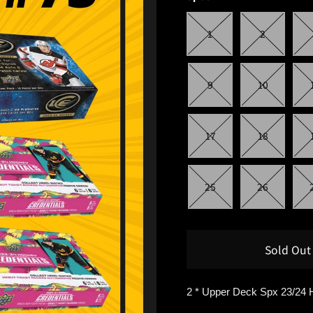
1
2
9
10
17
18
25
26
Sold Out
2 * Upper Deck Spx 23/24