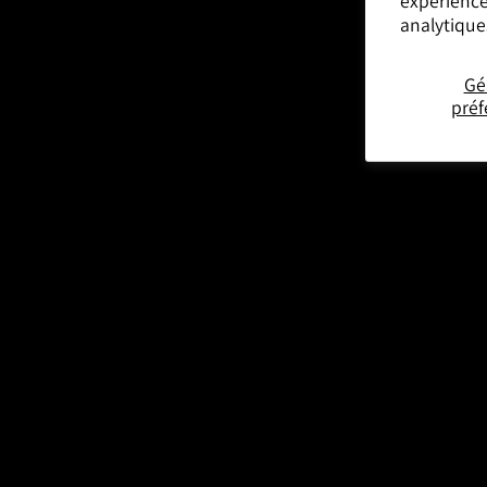
analytique
Gé
préf