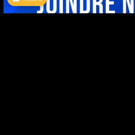
Quelques questions communes
QU'EST-CE QU'UN BREAK ?
CE QUE J'ACHÈTE ?