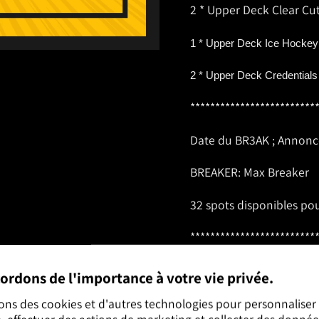
2 * Upper Deck Clear C
1 * Upper Deck Ice Hockey
2 * Upper Deck Credential
*************************
Date du BR3AK ; Annoncé
BREAKER: Max Breaker
32 spots disponibles p
*************************
ordons de l'importance à votre vie privée.
Random team break
sons des cookies et d'autres technologies pour personnaliser
, effectuer des actions de marketing et collecter des donnée