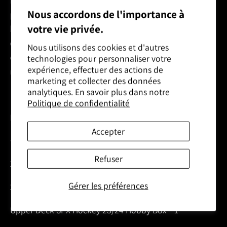
facture du mini, préparez une enveloppe de retour
Nous accordons de l'importance à
préaffranchie, postez cette enveloppe et le reçu à la
votre vie privée.
boutique (l'enveloppe préaffranchie servira à vous
envoyez
le paquet).
Les spots ne peuvent être jumelés
Nous utilisons des cookies et d'autres
ensemble et vous avez au maximum 1 semaine pour
technologies pour personnaliser votre
expérience, effectuer des actions de
réclamer (La date d'envoie) le paquet.
marketing et collecter des données
analytiques. En savoir plus dans notre
Politique de confidentialité
DÉTAIL DU BREAK PRINCIPAL
Accepter
*****************************
Refuser
2023-24 Upper Deck Clear Cut Hockey Hobby Box * 2
Gérer les préférences
25 Gold Rush Hockey Jersey Series 1 * 1
Upper Deck SPX Hockey 23/24 Hobby Box * 1