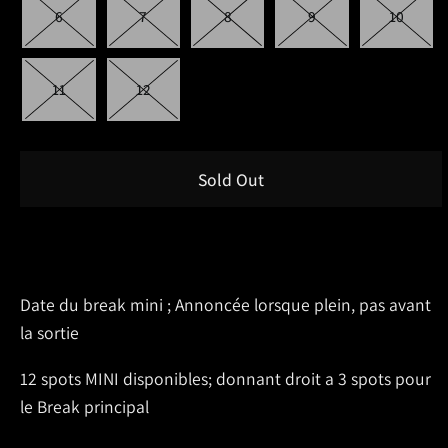
6
7
8
9
10
11
12
Sold Out
Buy it now
Date du break mini ; Annoncée lorsque plein, pas avant
la sortie
12 spots MINI disponibles; donnant droit a 3 spots pour
le Break principal