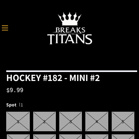
Skip
to
content
S
My
Ca
Acco
HOCKEY #182 - MINI #2
$9.99
Spot
1
1
2
3
4
5