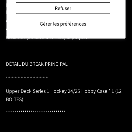
préaffranchie, postez cette enveloppe et le reçu à la
Refuser
boutique (l'enveloppe préaffranchie servira à vous
envoyez
le paquet).
Les spots ne peuvent être jumelés
Gérer les préférences
ensemble et vous avez au maximum 1 semaine pour
réclamer (La date d'envoie) le paquet.
DÉTAIL DU BREAK PRINCIPAL
*****************************
Upper Deck Series 1 Hockey 24/25 Hobby Case * 1 (12
BOITES)
*****************************