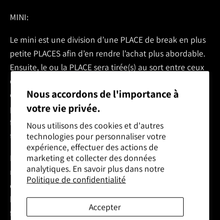
MINI:
Le mini est une division d’une PLACE de break en plus
petite PLACES afin d’en rendre l’achat plus abordable.
Ensuite, le ou la PLACE sera tirée(s) au sort entre ceux
qui auront acheté les MINI pour cette place. Par
Nous accordons de l'importance à
exemple : La place #22 coute 100 dollars, et on crée 10
votre vie privée.
place de MINI pour la PLACE #22, a 10$ chacune. Une
fois les 10 MINI vendues, on fait tirer la PLACE #32 à
Nous utilisons des cookies et d'autres
travers ceux qui ont acheté une MINI.
technologies pour personnaliser votre
expérience, effectuer des actions de
marketing et collecter des données
Pour les minis, tout le monde est gagnant.
Pour ceux
analytiques. En savoir plus dans notre
n'ayant pas eu le spot pour le main. Vous pouvez venir
Politique de confidentialité
chercher un paquet de cartes Upper Deck en
boutique.
Il est également possible, d'imprimez votre
Accepter
facture du mini, préparez une enveloppe de retour