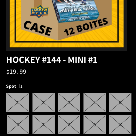
HOCKEY #144 - MINI #1
$19.99
Spot
1
1
2
3
4
5
6
7
8
9
10