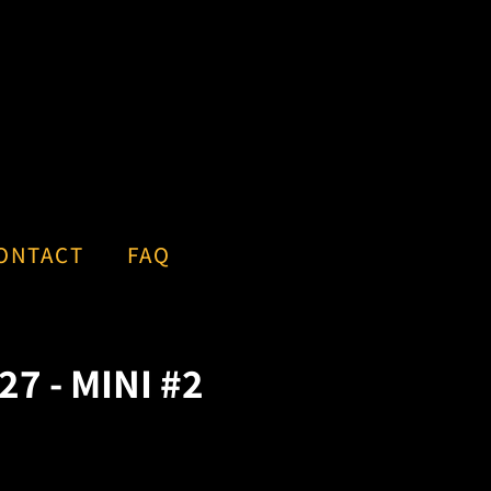
S
Log
Ca
in
ONTACT
FAQ
7 - MINI #2