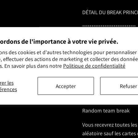
DÉTAIL DU BREAK PRINC
*****************************
ordons de l'importance à votre vie privée.
Upper Deck - 2022-23 - 
sons des cookies et d'autres technologies pour personnaliser
Upper Deck SP Authenti
, effectuer des actions de marketing et collecter des donnée
s. En savoir plus dans notre
Politique de confidentialité
*************************
rer les
Accepter
Refuser
érences
Random team break
Vous recevrez toutes les
aléatoire sauf les cartes