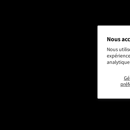
Nous acc
Nous utili
expérience
analytique
Gé
préf