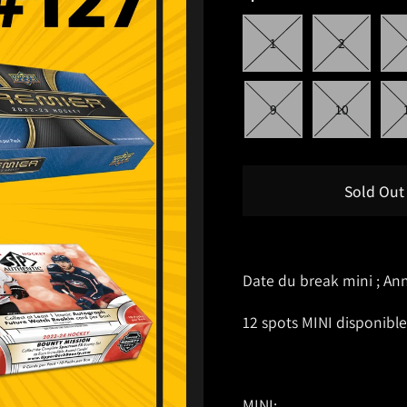
1
2
9
10
Sold Out
Date du break mini ; Ann
12 spots MINI disponible
MINI: