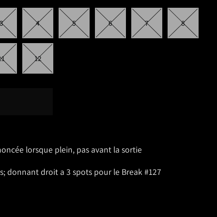
3
4
5
6
7
8
11
12
oncée lorsque plein, pas avant la sortie
s; donnant droit a 3 spots pour le Break #127