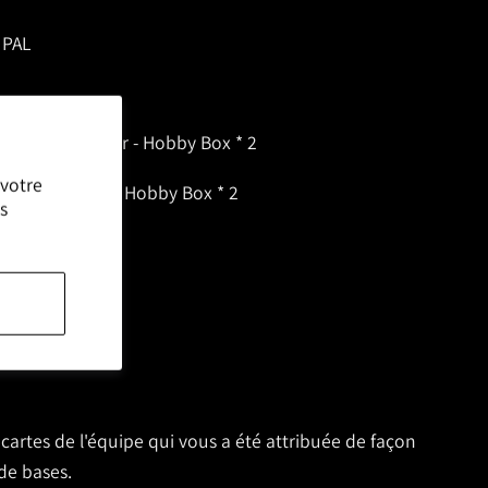
IPAL
Hockey - Premier - Hobby Box * 2
 votre
c Hockey 23/24 Hobby Box * 2
s
****
 cartes de l'équipe qui vous a été attribuée de façon
 de bases.