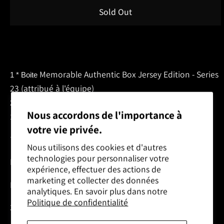
Sold Out
Buy it now
Memorable Authentic Box Jersey Edition - Series
1 * Boite
23 (attribué à l'équipe)
Upper Deck Series 1 Hockey 24/25 Hobby Box
2 * Boite
Nous accordons de l'importance à
2022-2023 Upper Deck Stature Hockey Hobby
1 * Boite
votre vie privée.
*****************************
Nous utilisons des cookies et d'autres
technologies pour personnaliser votre
Date du BR3AK ; Annoncée lorsque plein
expérience, effectuer des actions de
marketing et collecter des données
BREAKER: Max Breaker
analytiques. En savoir plus dans notre
Politique de confidentialité
32 spots disponibles pour un team random