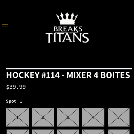
Skip
to
content
S
My
Ca
Acco
HOCKEY #114 - MIXER 4 BOITES
$39.99
Spot
1
1
2
3
4
5